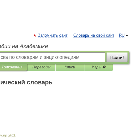
Запомнить сайт
Словарь на свой сайт
RU
едии на Академике
Найти!
Толкования
Переводы
Книги
Игры ⚽
нический словарь
ик
.
ру
.
2011
.