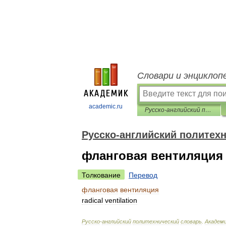
Словари и энциклоп
academic.ru
Русско-английский политехнический словарь
Русско-английский политех
фланговая вентиляция
Толкование
Перевод
фланговая
вентиляция
radical
ventilation
Русско
-
английский
политехнический
словарь
.
Академ