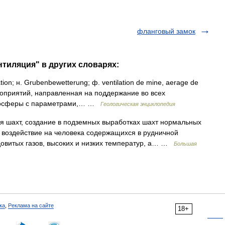
фланговый замок
нтиляция" в других словарях:
n; н. Grubenbewetterung; ф. ventilation de mine, aerage de
мероприятий, направленная на поддержание во всех
тмосферы c параметрами,… …
Геологическая энциклопедия
хт, создание в подземных выработках шахт нормальных
 воздействие на человека содержащихся в рудничной
овитых газов, высоких и низких температур, а… …
Большая
ка
,
Реклама на сайте
18+